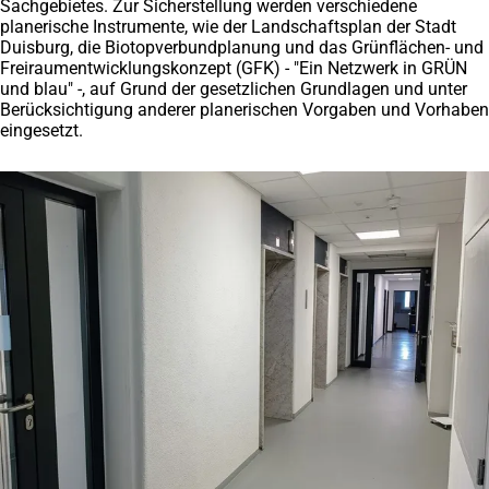
Sachgebietes. Zur Sicherstellung werden verschiedene
in
einem
planerische Instrumente, wie der Landschaftsplan der Stadt
einem
neuen
Duisburg, die Biotopverbundplanung und das Grünflächen- und
neuen
Tab)
Freiraumentwicklungskonzept (GFK) - "Ein Netzwerk in GRÜN
Tab)
und blau" -, auf Grund der gesetzlichen Grundlagen und unter
Berücksichtigung anderer planerischen Vorgaben und Vorhaben
eingesetzt.