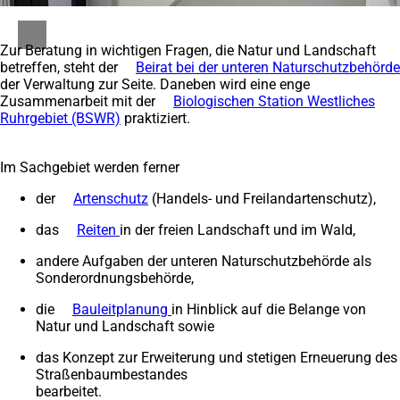
Zur Beratung in wichtigen Fragen, die Natur und Landschaft
betreffen, steht der
Beirat bei der unteren Naturschutzbehörde
der Verwaltung zur Seite. Daneben wird eine enge
Zusammenarbeit mit der
Biologischen Station Westliches
Ruhrgebiet (BSWR)
(Öffnet
praktiziert.
in
einem
Im Sachgebiet werden ferner
neuen
Tab)
der
Artenschutz
(Handels- und Freilandartenschutz),
das
Reiten
in der freien Landschaft und im Wald,
andere Aufgaben der unteren Naturschutzbehörde als
Sonderordnungsbehörde,
die
Bauleitplanung
in Hinblick auf die Belange von
Natur und Landschaft sowie
das Konzept zur Erweiterung und stetigen Erneuerung des
Straßenbaumbestandes
bearbeitet.