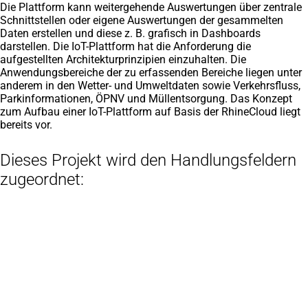
Die Plattform kann weitergehende Auswertungen über zentrale
Schnittstellen oder eigene Auswertungen der gesammelten
Daten erstellen und diese z. B. grafisch in Dashboards
darstellen. Die IoT-Plattform hat die Anforderung die
aufgestellten Architekturprinzipien einzuhalten. Die
Anwendungsbereiche der zu erfassenden Bereiche liegen unter
anderem in den Wetter- und Umweltdaten sowie Verkehrsfluss,
Parkinformationen, ÖPNV und Müllentsorgung. Das Konzept
zum Aufbau einer IoT-Plattform auf Basis der RhineCloud liegt
bereits vor.
Dieses Projekt wird den Handlungsfeldern
zugeordnet:
Fußbereich
Hier finden Sie uns
Stadt Duisburg
Stabsstelle Digitalisierung
Calaisplatz 5 (Digitalkontor)
47051 Duisburg