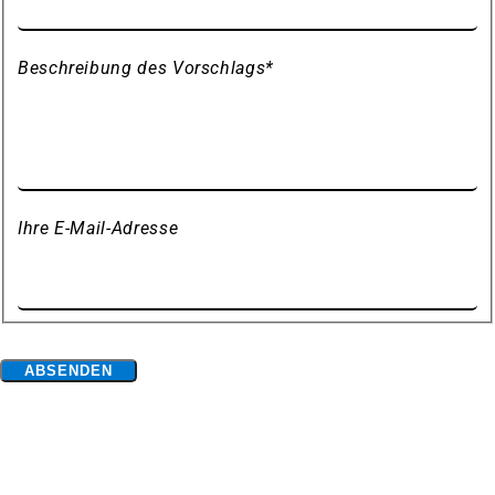
Beschreibung des Vorschlags
*
Ihre E-Mail-Adresse
Bitte
ABSENDEN
lassen
Fußbereich
Hier finden Sie uns
Sie
Stadt Duisburg
dieses
Feld
Stabsstelle Digitalisierung
leer.