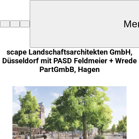
Inhalt anspringen
Me
Zur
Startseite
scape Landschaftsarchitekten GmbH,
Düsseldorf mit PASD Feldmeier + Wrede
PartGmbB, Hagen