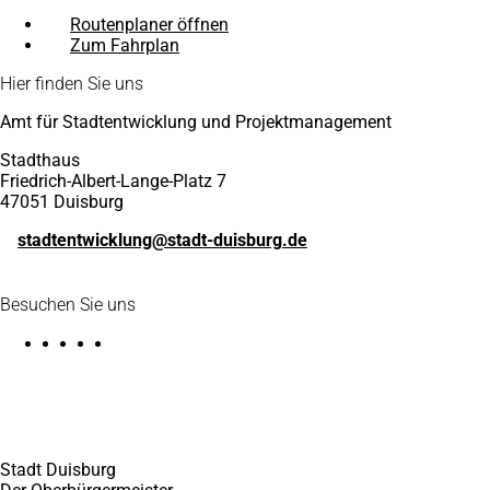
Routenplaner öffnen
(Öffnet
Zum Fahrplan
(Öffnet
in
in
einem
Fußbereich
Hier finden Sie uns
einem
neuen
neuen
Tab)
Amt für Stadtentwicklung und Projektmanagement
Tab)
Stadthaus
Friedrich-Albert-Lange-Platz 7
47051 Duisburg
stadtentwicklung
stadt-duisburg
de
Besuchen Sie uns
Stadt Duisburg