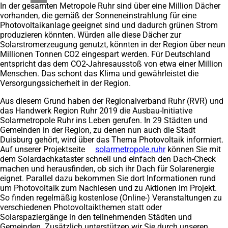
In der gesamten Metropole Ruhr sind über eine Million Dächer
vorhanden, die gemäß der Sonneneinstrahlung für eine
Photovoltaikanlage geeignet sind und dadurch grünen Strom
produzieren könnten. Würden alle diese Dächer zur
Solarstromerzeugung genutzt, könnten in der Region über neun
Millionen Tonnen CO2 eingespart werden. Für Deutschland
entspricht das dem CO2-Jahresausstoß von etwa einer Million
Menschen. Das schont das Klima und gewährleistet die
Versorgungssicherheit in der Region.
Aus diesem Grund haben der Regionalverband Ruhr (RVR) und
das Handwerk Region Ruhr 2019 die Ausbau-Initiative
Solarmetropole Ruhr ins Leben gerufen. In 29 Städten und
Gemeinden in der Region, zu denen nun auch die Stadt
Duisburg gehört, wird über das Thema Photovoltaik informiert.
Auf unserer Projektseite
solarmetropole.ruhr
(Öffnet
können Sie mit
dem Solardachkataster schnell und einfach den Dach-Check
in
machen und herausfinden, ob sich ihr Dach für Solarenergie
einem
eignet. Parallel dazu bekommen Sie dort Informationen rund
neuen
um Photovoltaik zum Nachlesen und zu Aktionen im Projekt.
Tab)
So finden regelmäßig kostenlose (Online-) Veranstaltungen zu
verschiedenen Photovoltaikthemen statt oder
Solarspaziergänge in den teilnehmenden Städten und
Gemeinden. Zusätzlich unterstützen wir Sie durch unseren