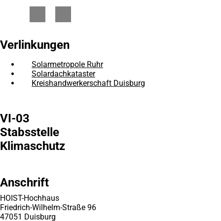
Verlinkungen
Solarmetropole Ruhr
(Öffnet
in
Solardachkataster
(Öffnet
einem
in
Kreishandwerkerschaft Duisburg
(Öffnet
neuen
einem
in
Tab)
neuen
einem
Tab)
neuen
VI-03
Tab)
Stabsstelle
Klimaschutz
Anschrift
HOIST-Hochhaus
Friedrich-Wilhelm-Straße 96
47051 Duisburg