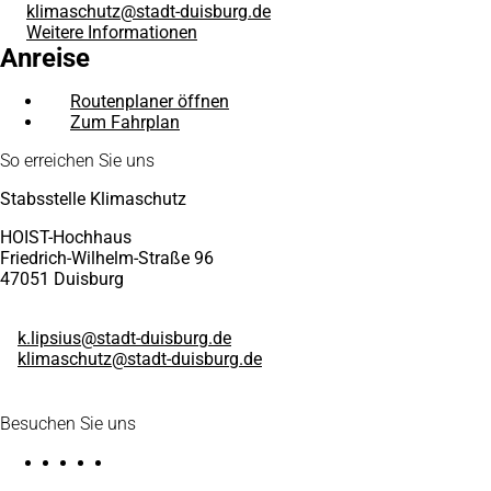
klimaschutz
stadt-duisburg
de
Weitere Informationen
Anreise
Routenplaner öffnen
(Öffnet
Zum Fahrplan
(Öffnet
in
in
einem
Fußbereich
So erreichen Sie uns
einem
neuen
neuen
Tab)
Stabsstelle Klimaschutz
Tab)
HOIST-Hochhaus
Friedrich-Wilhelm-Straße 96
47051 Duisburg
k.lipsius
stadt-duisburg
de
klimaschutz
stadt-duisburg
de
Besuchen Sie uns