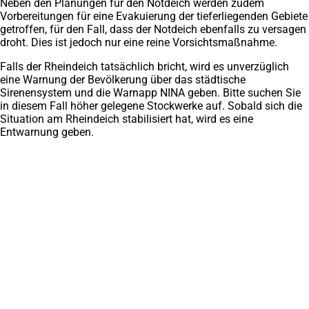
Neben den Planungen für den Notdeich werden zudem
Vorbereitungen für eine Evakuierung der tieferliegenden Gebiete
getroffen, für den Fall, dass der Notdeich ebenfalls zu versagen
droht. Dies ist jedoch nur eine reine Vorsichtsmaßnahme.
Falls der Rheindeich tatsächlich bricht, wird es unverzüglich
eine Warnung der Bevölkerung über das städtische
Sirenensystem und die Warnapp NINA geben. Bitte suchen Sie
in diesem Fall höher gelegene Stockwerke auf. Sobald sich die
Situation am Rheindeich stabilisiert hat, wird es eine
Entwarnung geben.
Fußbereich
Hier finden Sie uns
Feuerwache 1
Wintgensstraße 111
47058 Duisburg
bevoelkerungsschutz
feuerwehr.duisburg
de
0203 308 0
Besuchen Sie uns