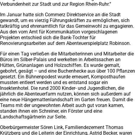
Verbundenheit zur Stadt und zur Region Rhein-Ruhr.“
Im Januar hatte sich Commerz Direktservice an die Stadt
gewandt, um es vierzig Führungskräften zu ermöglichen, sich
tatkräftig und ehrenamtlich für das Gemeinwohl zu engagieren.
Aus den vom Amt für Kommunikation vorgeschlagenen
Projekten entschied sich die Bank-Tochter für
Renovierungsarbeiten auf dem Abenteuerspielplatz Robinson.
Für einen Tag verließen die Mitarbeiterinnen und Mitarbeiter die
Büros im Silber-Palais und werkelten in Arbeitssachen an
Hütten, Grünanlagen und Holzschiffen. Es wurde gemalt,
gebohrt, gesägt – und eine Buchenhecke aus über 100 Pflanzen
gesetzt. Ein Bühnenpodest wurde erneuert, Komposthaufen
mussten entleert werden und es entstand sogar ein
Insektenhotel. Die rund 2000 Kinder- und Jugendlichen, die
jährlich die Abenteuerfarm nutzen, können sich außerdem auf
eine neue Hängemattenlandschaft im Garten freuen. Damit die
Teams mit der ungewohnten Arbeit auch gut voran kamen,
standen ihnen ein Schreiner, ein Förster und eine
Landschaftsgärtnerin zur Seite.
Oberbürgermeister Sören Link, Familiendezernent Thomas
Krützberg und die Leiterin der Einrichtung, Astrid Becker, waren