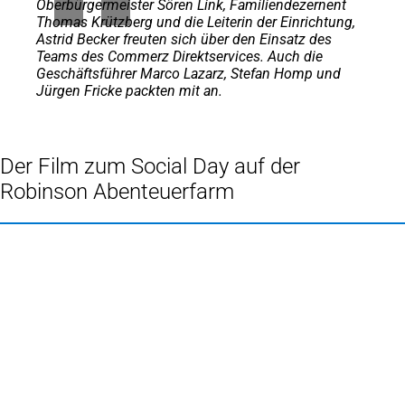
Oberbürgermeister Sören Link, Familiendezernent
Thomas Krützberg und die Leiterin der Einrichtung,
Astrid Becker freuten sich über den Einsatz des
Teams des Commerz Direktservices. Auch die
Geschäftsführer Marco Lazarz, Stefan Homp und
Jürgen Fricke packten mit an.
Der Film zum Social Day auf der
Robinson Abenteuerfarm
Fußbereich
Hier finden Sie uns
Anlaufstelle für bürgerschaftliches Engagement
Frau Ulrike Suhr und
Frau Stella Rütten
0203 283 2830
aktiv
stadt-duisburg
de