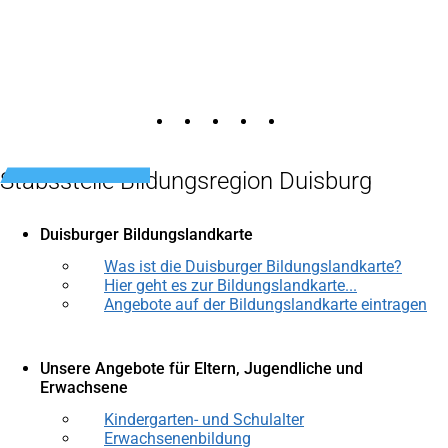
Unsere
Social-
Media-
Stabsstelle Bildungsregion Duisburg
Kanäle
Duisburger Bildungslandkarte
Was ist die Duisburger Bildungslandkarte?
Hier geht es zur Bildungslandkarte...
(Öffnet
in
Angebote auf der Bildungslandkarte eintragen
einem
neuen
Tab)
Unsere Angebote für Eltern, Jugendliche und
Erwachsene
Kindergarten- und Schulalter
Erwachsenenbildung