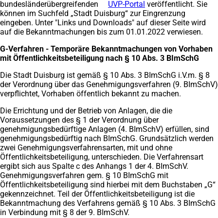
bundesländerübergreifenden
UVP-Portal
(Öffnet
veröffentlicht. Sie
können im Suchfeld „Stadt Duisburg“ zur Eingrenzung
in
eingeben. Unter "Links und Downloads" auf dieser Seite wird
einem
auf die Bekanntmachungen bis zum 01.01.2022 verwiesen.
neuen
Tab)
G-Verfahren - Temporäre Bekanntmachungen von Vorhaben
mit Öffentlichkeitsbeteiligung nach § 10 Abs. 3 BImSchG
Die Stadt Duisburg ist gemäß § 10 Abs. 3 BImSchG i.V.m. § 8
der Verordnung über das Genehmigungsverfahren (9. BImSchV)
verpflichtet, Vorhaben öffentlich bekannt zu machen.
Die Errichtung und der Betrieb von Anlagen, die die
Voraussetzungen des § 1 der Verordnung über
genehmigungsbedürftige Anlagen (4. BImSchV) erfüllen, sind
genehmigungsbedürftig nach BImSchG. Grundsätzlich werden
zwei Genehmigungsverfahrensarten, mit und ohne
Öffentlichkeitsbeteiligung, unterschieden. Die Verfahrensart
ergibt sich aus Spalte c des Anhangs 1 der 4. BImSchV.
Genehmigungsverfahren gem. § 10 BImSchG mit
Öffentlichkeitsbeteiligung sind hierbei mit dem Buchstaben „G“
gekennzeichnet. Teil der Öffentlichkeitsbeteiligung ist die
Bekanntmachung des Verfahrens gemäß § 10 Abs. 3 BImSchG
in Verbindung mit § 8 der 9. BImSchV.