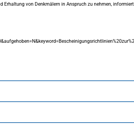
und Erhaltung von Denkmälern in Anspruch zu nehmen, informier
0&aufgehoben=N&keyword=Bescheinigungsrichtlinien%20z