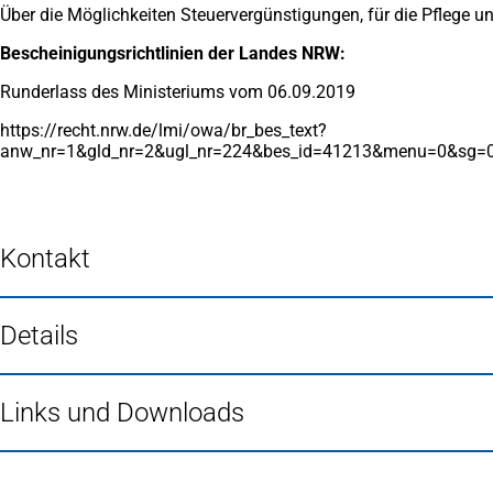
Über die Möglichkeiten Steuervergünstigungen, für die Pflege 
Bescheinigungsrichtlinien der Landes NRW:
Runderlass des Ministeriums vom 06.09.2019
https://recht.nrw.de/lmi/owa/br_bes_text?
anw_nr=1&gld_nr=2&ugl_nr=224&bes_id=41213&menu=0&sg=
Kontakt
Details
Links und Downloads
Fußbereich
Häufig gesucht