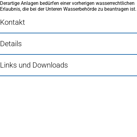
Derartige Anlagen bedürfen einer vorherigen wasserrechtlichen
Erlaubnis, die bei der Unteren Wasserbehörde zu beantragen ist.
Kontakt
Details
Links und Downloads
Fußbereich
Häufig gesucht
Stadtplan Duisburg
(Öffnet
in
Mein Duisburg APP
(Öffnet
einem
in
Veranstaltungskalender
(Öffnet
neuen
einem
in
Serviceangebote der Stadt Duisburg
Tab)
neuen
einem
Tab)
neuen
Tab)
Schnellübersicht