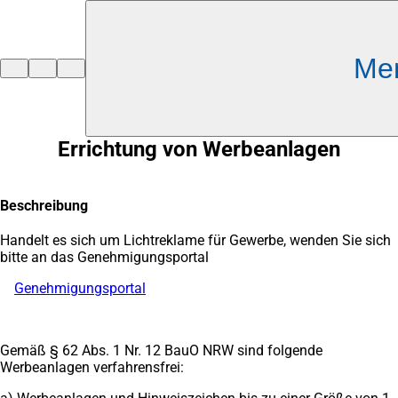
Inhalt anspringen
Me
Zur
Startseite
Errichtung von Werbeanlagen
Beschreibung
Handelt es sich um Lichtreklame für Gewerbe, wenden Sie sich
bitte an das Genehmigungsportal
Genehmigungsportal
(Öffnet
in
einem
neuen
Gemäß § 62 Abs. 1 Nr. 12 BauO NRW sind folgende
Tab)
Werbeanlagen verfahrensfrei: