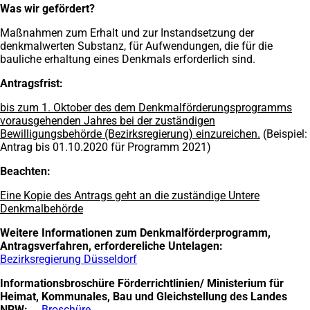
Was wir gefördert?
Maßnahmen zum Erhalt und zur Instandsetzung der
denkmalwerten Substanz, für Aufwendungen, die für die
bauliche erhaltung eines Denkmals erforderlich sind.
Antragsfrist:
bis zum 1. Oktober des dem Denkmalförderungsprogramms
vorausgehenden Jahres bei der zuständigen
Bewilligungsbehörde (Bezirksregierung) einzureichen.
(Beispiel:
Antrag bis 01.10.2020 für Programm 2021)
Beachten:
Eine Kopie des Antrags geht an die zuständige Untere
Denkmalbehörde
Weitere Informationen zum Denkmalförderprogramm,
Antragsverfahren, erfordereliche Untelagen:
Bezirksregierung Düsseldorf
(Öffnet
in
Informationsbroschüre Förderrichtlinien/ Ministerium für
einem
Heimat, Kommunales, Bau und Gleichstellung des Landes
neuen
NRW:
Broschüre
(Öffnet