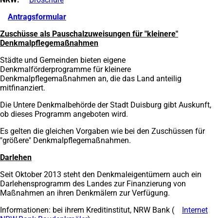
Tab)
in
Antragsformular
(Öffnet
einem
in
neuen
Zuschüsse als Pauschalzuweisungen für "kleinere"
einem
Tab)
Denkmalpflegemaßnahmen
neuen
Tab)
Städte und Gemeinden bieten eigene
Denkmalförderprogramme für kleinere
Denkmalpflegemaßnahmen an, die das Land anteilig
mitfinanziert.
Die Untere Denkmalbehörde der Stadt Duisburg gibt Auskunft,
ob dieses Programm angeboten wird.
Es gelten die gleichen Vorgaben wie bei den Zuschüssen für
"größere" Denkmalpflegemaßnahmen.
Darlehen
Seit Oktober 2013 steht den Denkmaleigentümern auch ein
Darlehensprogramm des Landes zur Finanzierung von
Maßnahmen an ihren Denkmälern zur Verfügung.
Informationen: bei ihrem Kreditinstitut, NRW Bank (
Internet