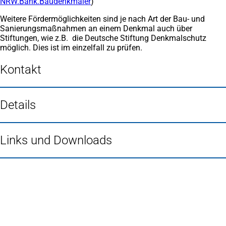
NRW.Bank.Baudenkmäler
(Öffnet
)
in
Weitere Fördermöglichkeiten sind je nach Art der Bau- und
einem
Sanierungsmaßnahmen an einem Denkmal auch über
neuen
Stiftungen, wie z.B. die Deutsche Stiftung Denkmalschutz
Tab)
möglich. Dies ist im einzelfall zu prüfen.
Kontakt
Details
Links und Downloads
Fußbereich
Häufig gesucht
Stadtplan Duisburg
(Öffnet
in
Mein Duisburg APP
(Öffnet
einem
in
Veranstaltungskalender
(Öffnet
neuen
einem
in
Serviceangebote der Stadt Duisburg
Tab)
neuen
einem