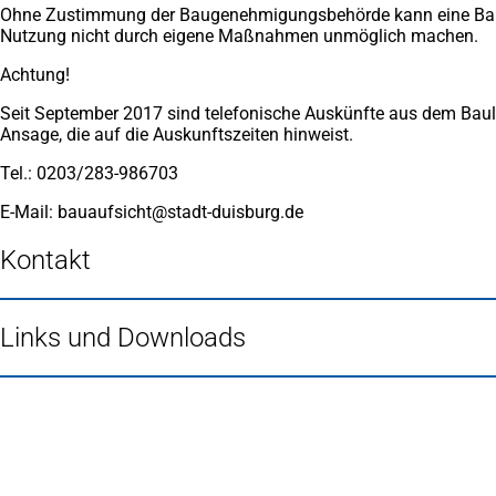
Ohne Zustimmung der Baugenehmigungsbehörde kann eine Baulas
Nutzung nicht durch eigene Maßnahmen unmöglich machen.
Achtung!
Seit September 2017 sind telefonische Auskünfte aus dem Baula
Ansage, die auf die Auskunftszeiten hinweist.
Tel.: 0203/283-986703
E-Mail:
bauaufsicht
stadt-duisburg
de
Kontakt
Links und Downloads
Fußbereich
Häufig gesucht
Stadtplan Duisburg
(Öffnet
in
Mein Duisburg APP
(Öffnet
einem
in
Veranstaltungskalender
(Öffnet
neuen
einem
in
Serviceangebote der Stadt Duisburg