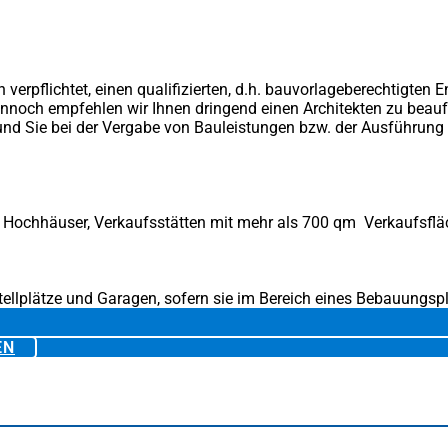
erpflichtet, einen qualifizierten, d.h. bauvorlageberechtigten E
ennoch empfehlen wir Ihnen dringend einen Architekten zu beauftr
und Sie bei der Vergabe von Bauleistungen bzw. der Ausführung
Hochhäuser, Verkaufsstätten mit mehr als 700 qm Verkaufsfläc
llplätze und Garagen, sofern sie im Bereich eines Bebauungsp
EN
(ÖFFNET
IN
EINEM
NEUEN
TAB)