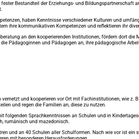
in fester Bestandteil der Erziehungs- und Bildungspartnerschaft 
.
petenzen, haben Kenntnisse verschiedener Kulturen und umfängl
tern ihre kommunikativen Kompetenzen und reflektieren ihr div
eratung an den kooperierenden Institutionen, fördern dort die M
 sie die Pädagoginnen und Pädagogen an, ihre pädagogische Arbe
ch vernetzt und kooperieren vor Ort mit Fachinstitutionen, wie z
eilen und regen die Familien an, diese zu nutzen.
 mit folgenden Sprachkenntnissen an Schulen und in Kindertagesei
isch, rumänisch und mazedonisch.
tren und an 40 Schulen aller Schulformen. Nach wie vor ist ein 
tieren mit besonderen Herausforderungen.