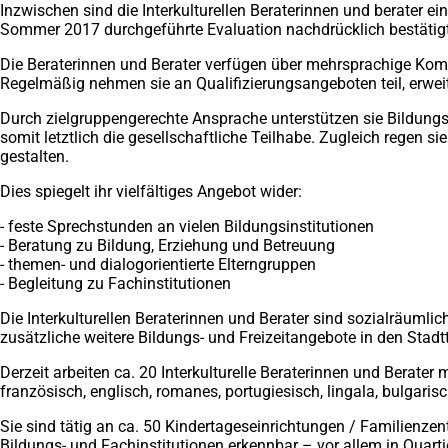
Inzwischen sind die Interkulturellen Beraterinnen und berater e
Sommer 2017 durchgeführte Evaluation nachdrücklich bestätigt
Die Beraterinnen und Berater verfügen über mehrsprachige Kom
Regelmäßig nehmen sie an Qualifizierungsangeboten teil, erwei
Durch zielgruppengerechte Ansprache unterstützen sie Bildungsb
somit letztlich die gesellschaftliche Teilhabe. Zugleich regen
gestalten.
Dies spiegelt ihr vielfältiges Angebot wider:
- feste Sprechstunden an vielen Bildungsinstitutionen
- Beratung zu Bildung, Erziehung und Betreuung
- themen- und dialogorientierte Elterngruppen
- Begleitung zu Fachinstitutionen
Die Interkulturellen Beraterinnen und Berater sind sozialräumli
zusätzliche weitere Bildungs- und Freizeitangebote in den Stadtt
Derzeit arbeiten ca. 20 Interkulturelle Beraterinnen und Berater
französisch, englisch, romanes, portugiesisch, lingala, bulgar
Sie sind tätig an ca. 50 Kindertageseinrichtungen / Familienzen
Bildungs- und Fachinstitutionen erkennbar – vor allem in Quar