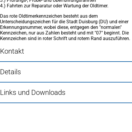
3.) Prüfungs-, Probe- und Überführungsfahrten
4.) Fahrten zur Reparatur oder Wartung der Oldtimer.
Das rote Oldtimerkennzeichen besteht aus dem
Unterscheidungszeichen für die Stadt Duisburg (DU) und einer
Erkennungsnummer, wobei diese, entgegen den "normalen"
Kennzeichen, nur aus Zahlen besteht und mit "07" beginnt. Die
Kennzeichen sind in roter Schrift und rotem Rand auszuführen.
Kontakt
Details
Links und Downloads
Fußbereich
Häufig gesucht
Stadtplan Duisburg
(Öffnet
in
Mein Duisburg APP
(Öffnet
einem
in
Veranstaltungskalender
(Öffnet