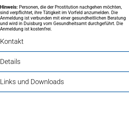
Hinweis:
Personen, die der Prostitution nachgehen möchten,
sind verpflichtet, ihre Tätigkeit im Vorfeld anzumelden. Die
Anmeldung ist verbunden mit einer gesundheitlichen Beratung
und wird in Duisburg vom Gesundheitsamt durchgeführt. Die
Anmeldung ist kostenfrei.
Kontakt
Details
Links und Downloads
Fußbereich
Häufig gesucht
Stadtplan Duisburg
(Öffnet
in
Mein Duisburg APP
(Öffnet
einem
in
Veranstaltungskalender
(Öffnet
neuen
einem
in
Serviceangebote der Stadt Duisburg
Tab)
neuen
einem