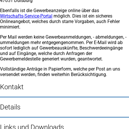
47051 Duisburg
Ebenfalls ist die Gewerbeanzeige online über das
Wirtschafts-Service-Portal
(Öffnet
möglich. Dies ist ein sicheres
Onlineangebot, welches durch starre Vorgaben, auch Fehler
in
minimiert.
einem
neuen
Per Mail werden keine Gewerbeanmeldungen, - abmeldungen, -
Tab)
ummeldungen mehr entgegengenommen. Per E-Mail wird ab
sofort lediglich auf Gewerbeauskünfte, Beschwerdeeingänge
und auf Eingänge, welche durch Anfragen der
Gewerbemeldestelle generiert wurden, geantwortet.
Vollständige Anträge in Papierform, welche per Post an uns
versendet werden, finden weiterhin Berücksichtigung.
Kontakt
Details
Links und Downloads