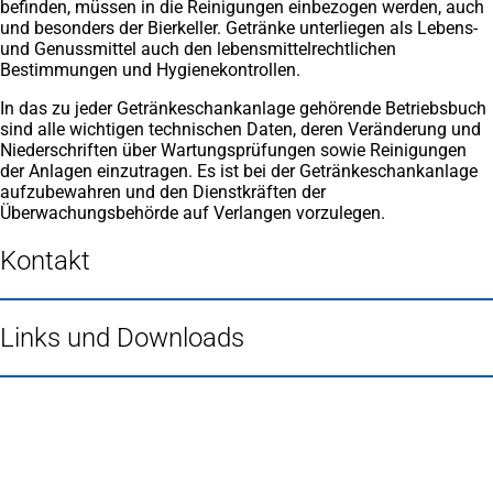
befinden, müssen in die Reinigungen einbezogen werden, auch
und besonders der Bierkeller. Getränke unterliegen als Lebens-
und Genussmittel auch den lebensmittelrechtlichen
Bestimmungen und Hygienekontrollen.
In das zu jeder Getränkeschankanlage gehörende Betriebsbuch
sind alle wichtigen technischen Daten, deren Veränderung und
Niederschriften über Wartungsprüfungen sowie Reinigungen
der Anlagen einzutragen. Es ist bei der Getränkeschankanlage
aufzubewahren und den Dienstkräften der
Überwachungsbehörde auf Verlangen vorzulegen.
Kontakt
Links und Downloads
Fußbereich
Häufig gesucht
Stadtplan Duisburg
(Öffnet
in
Mein Duisburg APP
(Öffnet
einem
in
Veranstaltungskalender
(Öffnet
neuen
einem
in
Serviceangebote der Stadt Duisburg