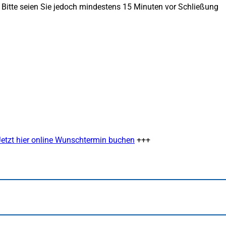
Bitte seien Sie jedoch mindestens 15 Minuten vor Schließung
Jetzt hier online Wunschtermin buchen
(Öffnet
+++
in
einem
neuen
Tab)