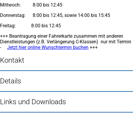
Mittwoch: 8:00 bis 12:45
Donnerstag: 8:00 bis 12:45, sowie 14:00 bis 15:45
Freitag: 8:00 bis 12:45
+++ Beantragung einer Fahrerkarte zusammen mit anderen
Dienstleistungen (z.B. Verlängerung C-Klassen) nur mit Termin
-
Jetzt hier online Wunschtermin buchen
(Öffnet
+++
in
einem
Kontakt
neuen
Tab)
Details
Links und Downloads
Fußbereich
Häufig gesucht
Stadtplan Duisburg
(Öffnet
in
Mein Duisburg APP
(Öffnet