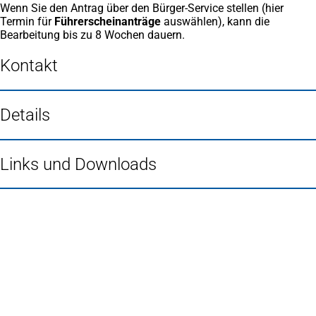
Wenn Sie den Antrag über den Bürger-Service stellen (hier
Termin für
Führerscheinanträge
auswählen), kann die
Bearbeitung bis zu 8 Wochen dauern.
Kontakt
Details
Links und Downloads
Fußbereich
Häufig gesucht
Stadtplan Duisburg
(Öffnet
in
Mein Duisburg APP
(Öffnet
einem
in
Veranstaltungskalender
(Öffnet
neuen
einem
in
Serviceangebote der Stadt Duisburg
Tab)
neuen
einem
Tab)
neuen
Tab)
Schnellübersicht