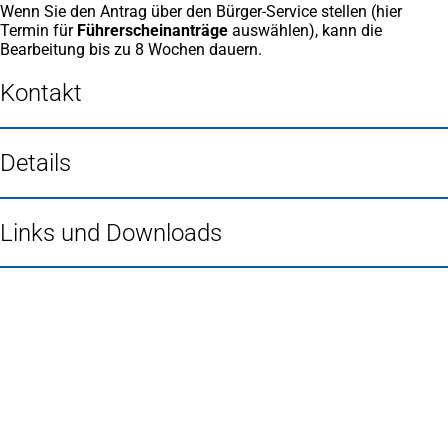
Wenn Sie den Antrag über den Bürger-Service stellen (hier
Termin für
Führerscheinanträge
auswählen), kann die
Bearbeitung bis zu 8 Wochen dauern.
Kontakt
Details
Links und Downloads
Fußbereich
Häufig gesucht
Stadtplan Duisburg
(Öffnet
in
Mein Duisburg APP
(Öffnet
einem
in
Veranstaltungskalender
(Öffnet
neuen
einem
in
Serviceangebote der Stadt Duisburg
Tab)
neuen
einem
Tab)
neuen
Tab)
Schnellübersicht