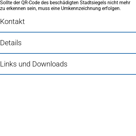
Sollte der QR-Code des beschädigten Stadtsiegels nicht mehr
zu erkennen sein, muss eine Umkennzeichnung erfolgen.
Kontakt
Details
Links und Downloads
Fußbereich
Häufig gesucht
Stadtplan Duisburg
(Öffnet
in
Mein Duisburg APP
(Öffnet
einem
in
Veranstaltungskalender
(Öffnet
neuen
einem
in
Serviceangebote der Stadt Duisburg
Tab)
neuen
einem
Tab)
neuen
Tab)
Schnellübersicht