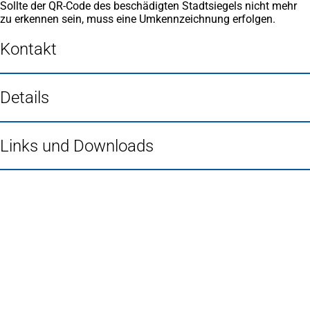
Sollte der QR-Code des beschädigten Stadtsiegels nicht mehr
zu erkennen sein, muss eine Umkennzeichnung erfolgen.
Kontakt
Details
Links und Downloads
Fußbereich
Häufig gesucht
Stadtplan Duisburg
(Öffnet
in
Mein Duisburg APP
(Öffnet
einem
in
Veranstaltungskalender
(Öffnet
neuen
einem
in
Serviceangebote der Stadt Duisburg
Tab)
neuen
einem
Tab)
neuen
Tab)
Schnellübersicht