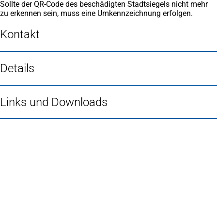
Sollte der QR-Code des beschädigten Stadtsiegels nicht mehr
zu erkennen sein, muss eine Umkennzeichnung erfolgen.
Kontakt
Details
Links und Downloads
Fußbereich
Häufig gesucht
Stadtplan Duisburg
(Öffnet
in
Mein Duisburg APP
(Öffnet
einem
in
Veranstaltungskalender
(Öffnet
neuen
einem
in
Serviceangebote der Stadt Duisburg
Tab)
neuen
einem
Tab)
neuen
Tab)
Schnellübersicht