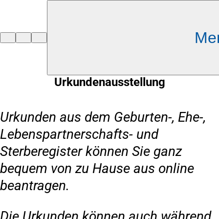
Inhalt anspringen
Me
Zur
Startseite
Urkundenausstellung
Urkunden aus dem Geburten-, Ehe-,
Lebenspartnerschafts- und
Sterberegister können Sie ganz
bequem von zu Hause aus online
beantragen.
Die Urkunden können auch während