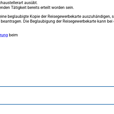
chaustellerart ausübt.
en Tätigkeit bereits erteilt worden sein.
 eine beglaubigte Kopie der Reisegewerbekarte auszuhändigen, so
u beantragen. Die Beglaubigung der Reisegewerbekarte kann bei
rung
(Öffnet
beim
in
einem
neuen
Tab)