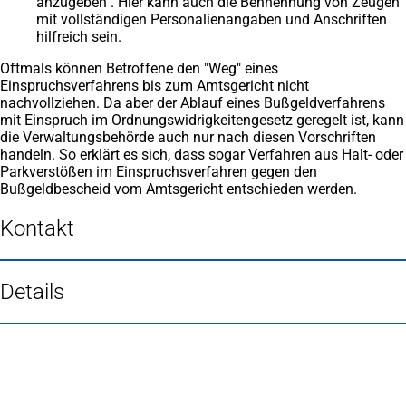
anzugeben . Hier kann auch die Bennennung von Zeugen
mit vollständigen Personalienangaben und Anschriften
hilfreich sein.
Oftmals können Betroffene den "Weg" eines
Einspruchsverfahrens bis zum Amtsgericht nicht
nachvollziehen. Da aber der Ablauf eines Bußgeldverfahrens
mit Einspruch im Ordnungswidrigkeitengesetz geregelt ist, kann
die Verwaltungsbehörde auch nur nach diesen Vorschriften
handeln. So erklärt es sich, dass sogar Verfahren aus Halt- oder
Parkverstößen im Einspruchsverfahren gegen den
Bußgeldbescheid vom Amtsgericht entschieden werden.
Kontakt
Details
Fußbereich
Häufig gesucht
Stadtplan Duisburg
(Öffnet
in
Mein Duisburg APP
(Öffnet
einem
in
Veranstaltungskalender
(Öffnet