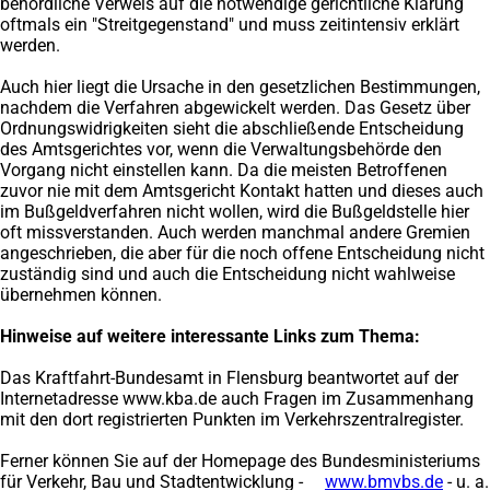
behördliche Verweis auf die notwendige gerichtliche Klärung
oftmals ein "Streitgegenstand" und muss zeitintensiv erklärt
werden.
Auch hier liegt die Ursache in den gesetzlichen Bestimmungen,
nachdem die Verfahren abgewickelt werden. Das Gesetz über
Ordnungswidrigkeiten sieht die abschließende Entscheidung
des Amtsgerichtes vor, wenn die Verwaltungsbehörde den
Vorgang nicht einstellen kann. Da die meisten Betroffenen
zuvor nie mit dem Amtsgericht Kontakt hatten und dieses auch
im Bußgeldverfahren nicht wollen, wird die Bußgeldstelle hier
oft missverstanden. Auch werden manchmal andere Gremien
angeschrieben, die aber für die noch offene Entscheidung nicht
zuständig sind und auch die Entscheidung nicht wahlweise
übernehmen können.
Hinweise auf weitere interessante Links zum Thema:
Das Kraftfahrt-Bundesamt in Flensburg beantwortet auf der
Internetadresse www.kba.de auch Fragen im Zusammenhang
mit den dort registrierten Punkten im Verkehrszentralregister.
Ferner können Sie auf der Homepage des Bundesministeriums
für Verkehr, Bau und Stadtentwicklung -
www.bmvbs.de
(Öffne
- u. a.