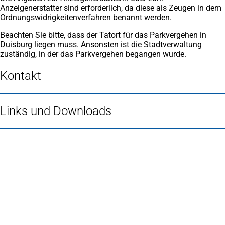
Anzeigenerstatter sind erforderlich, da diese als Zeugen in dem
Ordnungswidrigkeitenverfahren benannt werden.
Beachten Sie bitte, dass der Tatort für das Parkvergehen in
Duisburg liegen muss. Ansonsten ist die Stadtverwaltung
zuständig, in der das Parkvergehen begangen wurde.
Kontakt
Links und Downloads
Fußbereich
Häufig gesucht
Stadtplan Duisburg
(Öffnet
in
Mein Duisburg APP
(Öffnet
einem
in
Veranstaltungskalender
(Öffnet
neuen
einem
in
Serviceangebote der Stadt Duisburg
Tab)
neuen
einem
Tab)
neuen
Tab)
Schnellübersicht