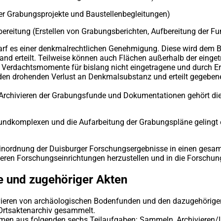
er Grabungsprojekte und Baustellenbegleitungen)
eitung (Erstellen von Grabungsberichten, Aufbereitung der Fu
arf es einer denkmalrechtlichen Genehmigung. Diese wird dem 
d erteilt. Teilweise können auch Flächen außerhalb der eing
erdachtsmomente für bislang nicht eingetragene und durch Erd
 drohenden Verlust an Denkmalsubstanz und erteilt gegebenen
chivieren der Grabungsfunde und Dokumentationen gehört die 
ndkomplexen und die Aufarbeitung der Grabungspläne gelingt es,
e Einordnung der Duisburger Forschungsergebnisse in einen gesa
nderen Forschungseinrichtungen herzustellen und in die Forschun
e und zugehöriger Akten
hivieren von archäologischen Bodenfunden und den dazugehörig
Ortsaktenarchiv gesammelt.
en aus folgenden sechs Teilaufgaben: Sammeln, Archivieren/Inv