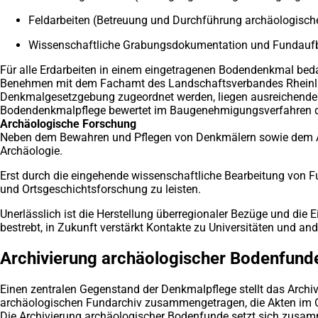
Feldarbeiten (Betreuung und Durchführung archäologisch
Wissenschaftliche Grabungsdokumentation und Fundaufber
Für alle Erdarbeiten in einem eingetragenen Bodendenkmal bed
Benehmen mit dem Fachamt des Landschaftsverbandes Rheinlan
Denkmalgesetzgebung zugeordnet werden, liegen ausreichende V
Bodendenkmalpflege bewertet im Baugenehmigungsverfahren den
Archäologische Forschung
Neben dem Bewahren und Pflegen von Denkmälern sowie dem Ar
Archäologie.
Erst durch die eingehende wissenschaftliche Bearbeitung von Fu
und Ortsgeschichtsforschung zu leisten.
Unerlässlich ist die Herstellung überregionaler Bezüge und di
bestrebt, in Zukunft verstärkt Kontakte zu Universitäten und a
Archivierung archäologischer Bodenfund
Einen zentralen Gegenstand der Denkmalpflege stellt das Arc
archäologischen Fundarchiv zusammengetragen, die Akten im 
Die Archivierung archäologischer Bodenfunde setzt sich zusamm