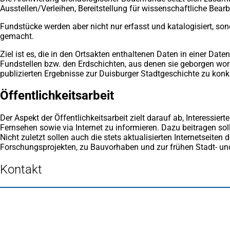
Ausstellen/Verleihen, Bereitstellung für wissenschaftliche Bearb
Fundstücke werden aber nicht nur erfasst und katalogisiert, s
gemacht.
Ziel ist es, die in den Ortsakten enthaltenen Daten in einer
Fundstellen bzw. den Erdschichten, aus denen sie geborgen worde
publizierten Ergebnisse zur Duisburger Stadtgeschichte zu konkr
Öffentlichkeitsarbeit
Der Aspekt der Öffentlichkeitsarbeit zielt darauf ab, Interessie
Fernsehen sowie via Internet zu informieren. Dazu beitragen so
Nicht zuletzt sollen auch die stets aktualisierten Internetseite
Forschungsprojekten, zu Bauvorhaben und zur frühen Stadt- und
Kontakt
Fußbereich
Häufig gesucht
Stadtplan Duisburg
(Öffnet
in
Mein Duisburg APP
(Öffnet