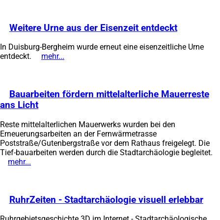
einem
neuen
Weitere Urne aus der Eisenzeit entdeckt
(Öffnet
Tab)
in
In Duisburg-Bergheim wurde erneut eine eisenzeitliche Urne
einem
entdeckt.
mehr...
(Öffnet
neuen
in
Tab)
einem
neuen
Bauarbeiten fördern mittelalterliche Mauerreste
Tab)
ans Licht
(Öffnet
in
Reste mittelalterlichen Mauerwerks wurden bei den
einem
Erneuerungsarbeiten an der Fernwärmetrasse
neuen
Poststraße/Gutenbergstraße vor dem Rathaus freigelegt. Die
Tab)
Tief-bauarbeiten werden durch die Stadtarchäologie begleitet.
mehr...
(Öffnet
in
einem
neuen
RuhrZeiten - Stadtarchäologie visuell erlebbar
(Öf
Tab)
in
Ruhrgebietsgeschichte 3D im Internet - Stadtarchäologische