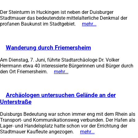
in
einem
Der Steinturm in Huckingen ist neben der Duisburger
neuen
Stadtmauer das bedeutendste mittelalterliche Denkmal der
Tab)
profanen Baukunst im Stadtgebiet.
mehr...
(Öffnet
in
einem
neuen
Wanderung durch Friemersheim
(Öffnet
Tab)
in
Am Dienstag, 7. Juni, führte Stadtarchäologe Dr. Volker
einem
Herrmann etwa 40 interessierte Bürgerinnen und Bürger durch
neuen
den Ort Friemersheim.
mehr...
(Öffnet
Tab)
in
einem
neuen
Archäologen untersuchen Gelände an der
Tab)
Unterstraße
(Öffnet
in
Duisburgs Bedeutung war schon immer eng mit dem Rhein als
einem
Transport- und Kommunikationsweg verbunden. Der Hafen als
neuen
Lager- und Handelsplatz hatte schon vor der Errichtung der
Tab)
Stadtmauer Kaufleute angezogen.
mehr...
(Öffnet
in