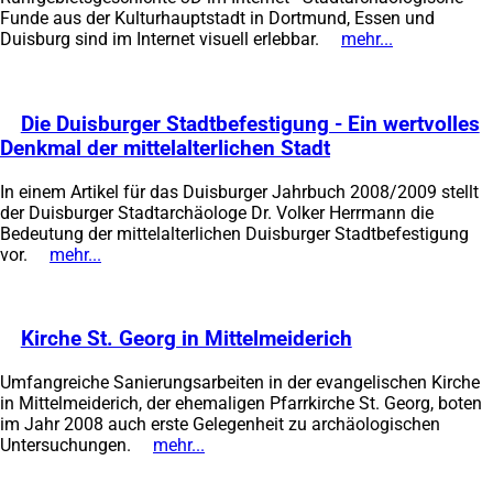
ein
Funde aus der Kulturhauptstadt in Dortmund, Essen und
neu
Duisburg sind im Internet visuell erlebbar.
mehr...
(Öffnet
Tab
in
einem
neuen
Die Duisburger Stadtbefestigung - Ein wertvolles
Tab)
Denkmal der mittelalterlichen Stadt
(Öffnet
in
In einem Artikel für das Duisburger Jahrbuch 2008/2009 stellt
einem
der Duisburger Stadtarchäologe Dr. Volker Herrmann die
neuen
Bedeutung der mittelalterlichen Duisburger Stadtbefestigung
Tab)
vor.
mehr...
(Öffnet
in
einem
neuen
Kirche St. Georg in Mittelmeiderich
(Öffnet
Tab)
in
Umfangreiche Sanierungsarbeiten in der evangelischen Kirche
einem
in Mittelmeiderich, der ehemaligen Pfarrkirche St. Georg, boten
neuen
im Jahr 2008 auch erste Gelegenheit zu archäologischen
Tab)
Untersuchungen.
mehr...
(Öffnet
in
einem