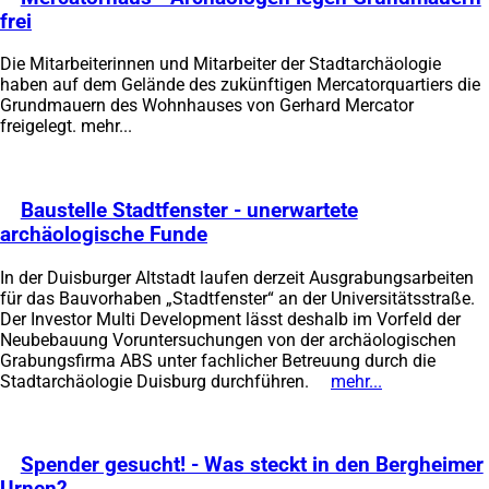
frei
(Öffnet
in
Die Mitarbeiterinnen und Mitarbeiter der Stadtarchäologie
einem
haben auf dem Gelände des zukünftigen Mercatorquartiers die
neuen
Grundmauern des Wohnhauses von Gerhard Mercator
Tab)
freigelegt.
mehr...
Baustelle Stadtfenster - unerwartete
archäologische Funde
(Öffnet
in
In der Duisburger Altstadt laufen derzeit Ausgrabungsarbeiten
einem
für das Bauvorhaben „Stadtfenster“ an der Universitätsstraße.
neuen
Der Investor Multi Development lässt deshalb im Vorfeld der
Tab)
Neubebauung Voruntersuchungen von der archäologischen
Grabungsfirma ABS unter fachlicher Betreuung durch die
Stadtarchäologie Duisburg durchführen.
mehr...
(Öffnet
in
einem
neuen
Spender gesucht! - Was steckt in den Bergheimer
Tab)