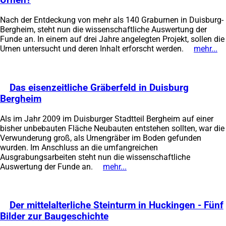
Urnen?
(Öffnet
in
Nach der Entdeckung von mehr als 140 Graburnen in Duisburg-
einem
Bergheim, steht nun die wissenschaftliche Auswertung der
neuen
Funde an. In einem auf drei Jahre angelegten Projekt, sollen die
Tab)
Urnen untersucht und deren Inhalt erforscht werden.
mehr...
(Ö
in
e
n
Das eisenzeitliche Gräberfeld in Duisburg
Ta
Bergheim
(Öffnet
in
Als im Jahr 2009 im Duisburger Stadtteil Bergheim auf einer
einem
bisher unbebauten Fläche Neubauten entstehen sollten, war die
neuen
Verwunderung groß, als Urnengräber im Boden gefunden
Tab)
wurden. Im Anschluss an die umfangreichen
Ausgrabungsarbeiten steht nun die wissenschaftliche
Auswertung der Funde an.
mehr...
(Öffnet
in
einem
neuen
Der mittelalterliche Steinturm in Huckingen - Fünf
Tab)
Bilder zur Baugeschichte
(Öffnet