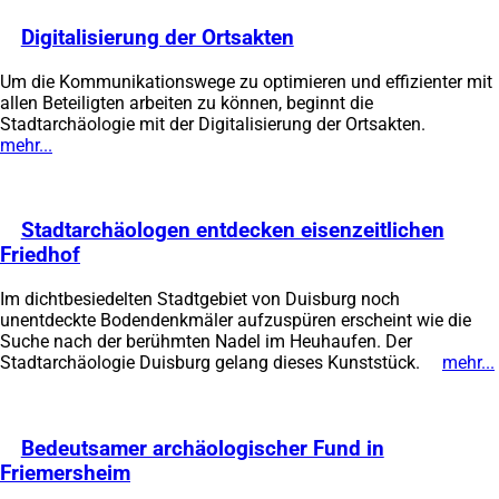
neuen
Digitalisierung der Ortsakten
(Öffnet
Tab)
in
Um die Kommunikationswege zu optimieren und effizienter mit
einem
allen Beteiligten arbeiten zu können, beginnt die
neuen
Stadtarchäologie mit der Digitalisierung der Ortsakten.
Tab)
mehr...
(Öffnet
in
einem
neuen
Stadtarchäologen entdecken eisenzeitlichen
Tab)
Friedhof
(Öffnet
in
Im dichtbesiedelten Stadtgebiet von Duisburg noch
einem
unentdeckte Bodendenkmäler aufzuspüren erscheint wie die
neuen
Suche nach der berühmten Nadel im Heuhaufen. Der
Tab)
Stadtarchäologie Duisburg gelang dieses Kunststück.
mehr...
Bedeutsamer archäologischer Fund in
Friemersheim
(Öffnet
in