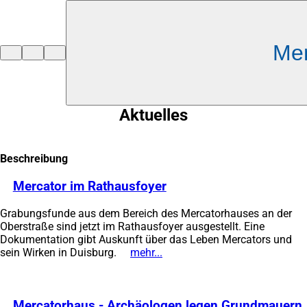
Inhalt anspringen
Me
Zur
Startseite
Aktuelles
Beschreibung
Mercator im Rathausfoyer
(Öffnet
in
Grabungsfunde aus dem Bereich des Mercatorhauses an der
einem
Oberstraße sind jetzt im Rathausfoyer ausgestellt. Eine
neuen
Dokumentation gibt Auskunft über das Leben Mercators und
Tab)
sein Wirken in Duisburg.
mehr...
(Öffnet
in
einem
neuen
Mercatorhaus - Archäologen legen Grundmauern
Tab)