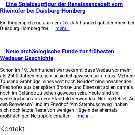
Eine Spielzeugfigur der Renaissancezeit vom
Tab)
Rheinufer bei Duisburg-Homberg
(Öffnet
in
Ein Kinderspielzeug aus dem 16. Jahrhundert gab der Rhein bei
einem
Duisburg-Homberg frei.
mehr...
(Öffnet
neuen
in
Tab)
einem
neuen
Neue archäologische Funde zur frühesten
Tab)
Wedauer Geschichte
(Öffnet
in
Schon im 19. Jahrhundert war bekannt, dass Wedau vor mehr
einem
als 2500 Jahren intensiv besiedelt gewesen sein muss. Mehrere
neuen
Tausend Grabhügel eines weit nach Neudorf hineinreichenden
Tab)
Friedhofes aus der späten Bronze- und Eisenzeit sollen damals
noch im Gelände zu sehen gewesen sein. Heute sind sie
weitestgehend aus dem Stadtbild verwunden. Nur im Gebiet "An
den Rehwiesen" und im Friedhof "Am Sternbuschweg" haben
sich noch letzte Reste von wenigen Hügeln der ehemals
großflächigen Nekropole erhalten.
mehr...
(Öffnet
in
einem
Kontakt
neuen