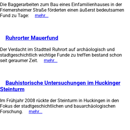
Die Baggerarbeiten zum Bau eines Einfamilienhauses in der
einem
Friemersheimer Straße förderten einen äußerst bedeutsamen
neuen
Fund zu Tage:
mehr...
(Öffnet
Tab)
in
einem
neuen
Ruhrorter Mauerfund
(Öffnet
Tab)
in
Der Verdacht im Stadtteil Ruhrort auf archäologisch und
einem
stadtgeschichtlich wichtige Funde zu treffen bestand schon
neuen
seit geraumer Zeit.
mehr...
(Öffnet
Tab)
in
einem
neuen
Bauhistorische Untersuchungen im Huckinger
Tab)
Steinturm
(Öffnet
in
Im Frühjahr 2008 rückte der Steinturm in Huckingen in den
einem
Fokus der stadtgeschichtlichen und bauarchäologischen
neuen
Forschung.
mehr...
(Öffnet
Tab)
in
einem
neuen