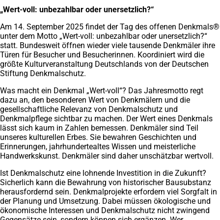
„Wert-voll: unbezahlbar oder unersetzlich?“
Am 14. September 2025 findet der Tag des offenen Denkmals®
unter dem Motto „Wert-voll: unbezahlbar oder unersetzlich?“
statt. Bundesweit öffnen wieder viele tausende Denkmäler ihre
Türen für Besucher und Besucherinnen. Koordiniert wird die
größte Kulturveranstaltung Deutschlands von der Deutschen
Stiftung Denkmalschutz.
Was macht ein Denkmal „Wert-voll“? Das Jahresmotto regt
dazu an, den besonderen Wert von Denkmälern und die
gesellschaftliche Relevanz von Denkmalschutz und
Denkmalpflege sichtbar zu machen. Der Wert eines Denkmals
lässt sich kaum in Zahlen bemessen. Denkmäler sind Teil
unseres kulturellen Erbes. Sie bewahren Geschichten und
Erinnerungen, jahrhundertealtes Wissen und meisterliche
Handwerkskunst. Denkmäler sind daher unschätzbar wertvoll.
Ist Denkmalschutz eine lohnende Investition in die Zukunft?
Sicherlich kann die Bewahrung von historischer Bausubstanz
herausfordernd sein. Denkmalprojekte erfordern viel Sorgfalt in
der Planung und Umsetzung. Dabei müssen ökologische und
ökonomische Interessen und Denkmalschutz nicht zwingend
Gegensätze sein, sondern können sich ergänzen. Wer