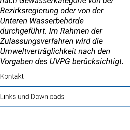
nach Gewässerkategorie von der
Bezirksregierung oder von der
Unteren Wasserbehörde
durchgeführt. Im Rahmen der
Zulassungsverfahren wird die
Umweltverträglichkeit nach den
Vorgaben des UVPG berücksichtigt.
Kontakt
Links und Downloads
Fußbereich
Häufig gesucht
Stadtplan Duisburg
(Öffnet
in
Mein Duisburg APP
(Öffnet