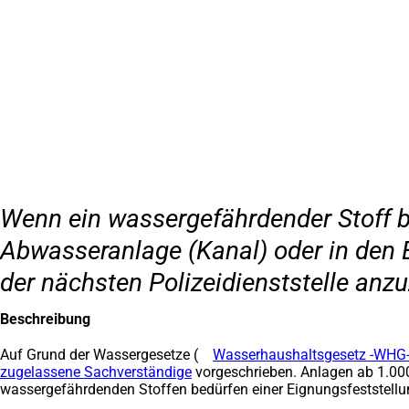
Inhalt anspringen
Zur
Startseite
Wenn ein wassergefährdender Stoff be
Abwasseranlage (Kanal) oder in den B
der nächsten Polizeidienststelle anzu
Beschreibung
Auf Grund der Wassergesetze
(
Wasserhaushaltsgesetz -WHG
zugelassene Sachverständige
(Öffnet
vorgeschrieben. Anlagen ab 1.00
wassergefährdenden Stoffen bedürfen einer Eignungsfeststellun
in
einem