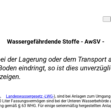
Wassergefährdende Stoffe - AwSV -
i der Lagerung oder dem Transport au
oden eindringt, so ist dies unverzüg
zeigen.
-
(Öffnet
,
Landeswassergesetz -LWG-
(Öffnet
)
,
sind bei Anlagen zum Umgang 
0 Liter Fassungsvermögen sind bei der Unteren Wasserbehörde
in
in
g gemäß § 63 WHG. Für einige serienmäßig hergestellten Anlage
einem
einem
neuen
neuen