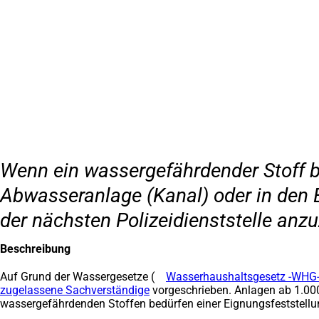
Inhalt anspringen
Zur
Startseite
Wenn ein wassergefährdender Stoff be
Abwasseranlage (Kanal) oder in den B
der nächsten Polizeidienststelle anzu
Beschreibung
Auf Grund der Wassergesetze
(
Wasserhaushaltsgesetz -WHG
zugelassene Sachverständige
(Öffnet
vorgeschrieben. Anlagen ab 1.00
wassergefährdenden Stoffen bedürfen einer Eignungsfeststellun
in
einem