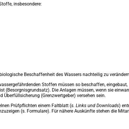
Stoffe, insbesondere:
Tab)
Tab)
d biologische Beschaffenheit des Wassers nachteilig zu verändern
sergefährdenden Stoffen müssen so beschaffen, eingebaut, auf
ist (Besorgnisgrundsatz). Die Anlagen müssen, wenn sie einwan
 Überfüllsicherung (Grenzwertgeber) versehen sein.
lnen Prüfpflichten einem Faltblatt (
s. Links und Downloads
) en
nzuzeigen (s. Formulare).
Für nähere Auskünfte stehen die Mitar