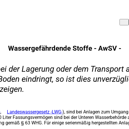
Wassergefährdende Stoffe - AwSV -
i der Lagerung oder dem Transport au
oden eindringt, so ist dies unverzüg
zeigen.
-
(Öffnet
,
Landeswassergesetz -LWG-
(Öffnet
)
,
sind bei Anlagen zum Umgang 
0 Liter Fassungsvermögen sind bei der Unteren Wasserbehörde
in
in
g gemäß § 63 WHG. Für einige serienmäßig hergestellten Anlage
einem
einem
neuen
neuen