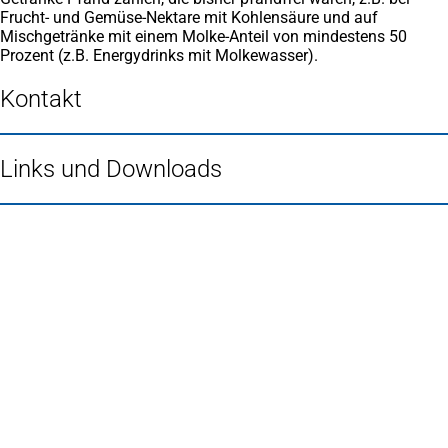
Frucht- und Gemüse-Nektare mit Kohlensäure und auf
Mischgetränke mit einem Molke-Anteil von mindestens 50
Prozent (z.B. Energydrinks mit Molkewasser).
Kontakt
Links und Downloads
Fußbereich
Häufig gesucht
Stadtplan Duisburg
(Öffnet
in
Mein Duisburg APP
(Öffnet
einem
in
Veranstaltungskalender
(Öffnet
neuen
einem
in
Serviceangebote der Stadt Duisburg
Tab)
neuen
einem
Tab)
neuen
Tab)
Schnellübersicht
Tourismus - Stadt von Feuer & Wasser
Rathaus, Politik und Stadtverwaltung