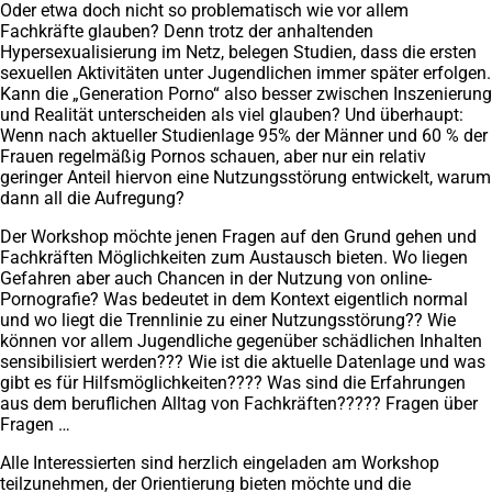
Oder etwa doch nicht so problematisch wie vor allem
Fachkräfte glauben? Denn trotz der anhaltenden
Hypersexualisierung im Netz, belegen Studien, dass die ersten
sexuellen Aktivitäten unter Jugendlichen immer später erfolgen.
Kann die „Generation Porno“ also besser zwischen Inszenierung
und Realität unterscheiden als viel glauben? Und überhaupt:
Wenn nach aktueller Studienlage 95% der Männer und 60 % der
Frauen regelmäßig Pornos schauen, aber nur ein relativ
geringer Anteil hiervon eine Nutzungsstörung entwickelt, warum
dann all die Aufregung?
Der Workshop möchte jenen Fragen auf den Grund gehen und
Fachkräften Möglichkeiten zum Austausch bieten. Wo liegen
Gefahren aber auch Chancen in der Nutzung von online-
Pornografie? Was bedeutet in dem Kontext eigentlich normal
und wo liegt die Trennlinie zu einer Nutzungsstörung?? Wie
können vor allem Jugendliche gegenüber schädlichen Inhalten
sensibilisiert werden??? Wie ist die aktuelle Datenlage und was
gibt es für Hilfsmöglichkeiten???? Was sind die Erfahrungen
aus dem beruflichen Alltag von Fachkräften????? Fragen über
Fragen …
Alle Interessierten sind herzlich eingeladen am Workshop
teilzunehmen, der Orientierung bieten möchte und die