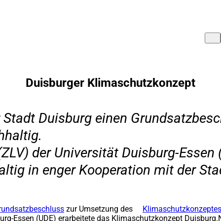
Duisburger Klimaschutzkonzept
r Stadt Duisburg einen Grundsatzbes
haltig.
(ZLV) der Universität Duisburg-Essen 
tig in enger Kooperation mit der Sta
rundsatzbeschluss
(Öffnet
zur Umsetzung des
Klimaschutzkonzeptes
burg-Essen (UDE) erarbeitete das Klimaschutzkonzept Duisburg.N
in