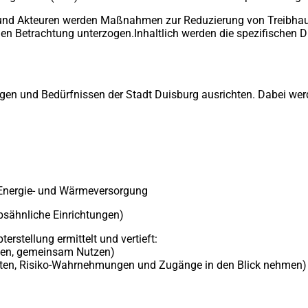
einem
n und Akteuren werden Maßnahmen zur Reduzierung von Treibhaus
neuen
schen Betrachtung unterzogen.Inhaltlich werden die spezifische
Tab)
n und Bedürfnissen der Stadt Duisburg ausrichten. Dabei werde
 Energie- und Wärmeversorgung
bsähnliche Einrichtungen)
stellung ermittelt und vertieft:
eilen, gemeinsam Nutzen)
enheiten, Risiko-Wahrnehmungen und Zugänge in den Blick nehmen