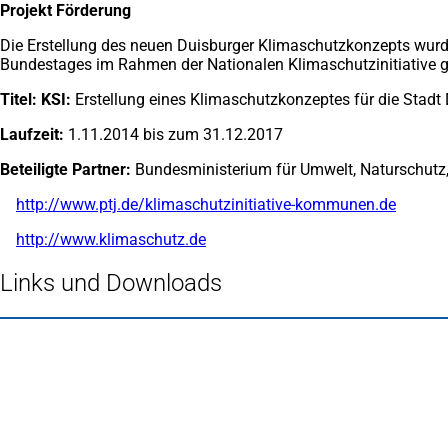
Projekt Förderung
Die Erstellung des neuen Duisburger Klimaschutzkonzepts wur
Bundestages im Rahmen der Nationalen Klimaschutzinitiative g
Titel: KSI:
Erstellung eines Klimaschutzkonzeptes für die Stad
Laufzeit:
1.11.2014 bis zum 31.12.2017
Beteiligte Partner:
Bundesministerium für Umwelt, Naturschutz, B
http://www.ptj.de/klimaschutzinitiative-kommunen.de
(Öffnet
in
http://www.klimaschutz.de
(Öffnet
einem
in
neuen
einem
Links und Downloads
Tab)
neuen
Tab)
Fußbereich
Häufig gesucht
Stadtplan Duisburg
(Öffnet
in
Mein Duisburg APP
(Öffnet
einem
in
Veranstaltungskalender
(Öffnet
neuen
einem
in
Serviceangebote der Stadt Duisburg
Tab)
neuen
einem