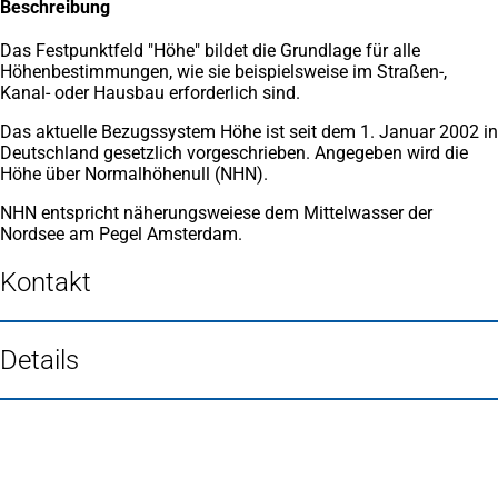
Beschreibung
Das Festpunktfeld "Höhe" bildet die Grundlage für alle
Höhenbestimmungen, wie sie beispielsweise im Straßen-,
Kanal- oder Hausbau erforderlich sind.
Das aktuelle Bezugssystem Höhe ist seit dem 1. Januar 2002 in
Deutschland gesetzlich vorgeschrieben. Angegeben wird die
Höhe über Normalhöhenull (NHN).
NHN entspricht näherungsweiese dem Mittelwasser der
Nordsee am Pegel Amsterdam.
Kontakt
Details
Fußbereich
Häufig gesucht
Stadtplan Duisburg
(Öffnet
in
Mein Duisburg APP
(Öffnet
einem
in
Veranstaltungskalender
(Öffnet