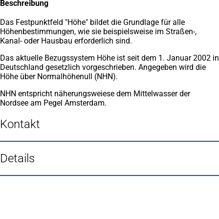
Beschreibung
Das Festpunktfeld "Höhe" bildet die Grundlage für alle
Höhenbestimmungen, wie sie beispielsweise im Straßen-,
Kanal- oder Hausbau erforderlich sind.
Das aktuelle Bezugssystem Höhe ist seit dem 1. Januar 2002 in
Deutschland gesetzlich vorgeschrieben. Angegeben wird die
Höhe über Normalhöhenull (NHN).
NHN entspricht näherungsweiese dem Mittelwasser der
Nordsee am Pegel Amsterdam.
Kontakt
Details
Fußbereich
Häufig gesucht
Stadtplan Duisburg
(Öffnet
in
Mein Duisburg APP
(Öffnet
einem
in
Veranstaltungskalender
(Öffnet