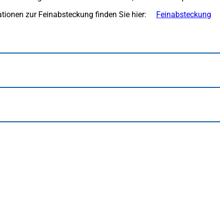
tionen zur Feinabsteckung finden Sie hier:
Feinabsteckung
(Ö
in
ei
ne
Ta