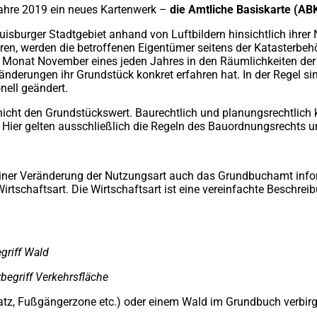
Jahre 2019 ein neues Kartenwerk –
die Amtliche Basiskarte (AB
uisburger Stadtgebiet anhand von Luftbildern hinsichtlich ihrer 
en, werden die betroffenen Eigentümer seitens der Katasterbehö
m Monat November eines jeden Jahres in den Räumlichkeiten der
änderungen ihr Grundstück konkret erfahren hat. In der Regel sin
nell geändert.
 nicht den Grundstückswert. Baurechtlich und planungsrechtlic
. Hier gelten ausschließlich die Regeln des Bauordnungsrechts
iner Veränderung der Nutzungsart auch das Grundbuchamt infor
irtschaftsart. Die Wirtschaftsart ist eine vereinfachte Beschrei
griff Wald
begriff Verkehrsfläche
kplatz, Fußgängerzone etc.) oder einem Wald im Grundbuch verb