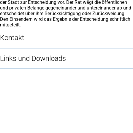
der Stadt zur Entscheidung vor. Der Rat wägt die öffentlichen
und privaten Belange gegeneinander und untereinander ab und
entscheidet über ihre Berücksichtigung oder Zurückweisung.
Den Einsendern wird das Ergebnis der Entscheidung schriftlich
mitgeteilt.
Kontakt
Links und Downloads
Fußbereich
Häufig gesucht
Stadtplan Duisburg
(Öffnet
in
Mein Duisburg APP
(Öffnet
einem
in
Veranstaltungskalender
(Öffnet
neuen
einem
in
Serviceangebote der Stadt Duisburg
Tab)
neuen
einem
Tab)
neuen
Tab)
Schnellübersicht
Tourismus - Stadt von Feuer & Wasser