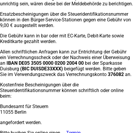
unrichtig sein, wären diese bei der Meldebehörde zu berichtigen.
Ersatzbescheinigungen über die Steueridentifikationsnummer
können in den Bürger-Service-Stationen gegen eine Gebühr von
9,00 € ausgestellt werden.
Die Gebühr kann in bar oder mit EC-Karte, Debit-Karte sowie
Kreditkarte gezahlt werden.
Allen schriftlichen Anfragen kann zur Entrichtung der Gebühr
ein Verrechnungsscheck oder der Nachweis einer Überweisung
an
IBAN DE05 3505 0000 0200 2004 00
bei der Sparkasse
Duisburg
(BIC DUISDE33XXX)
beigefügt werden. Bitte geben
Sie im Verwendungszweck das Verrechnungskonto
376082
an.
Kostenfreie Bescheinigungen über die
Steueridentifikationsnummer können schriftlich oder online
beim:
Bundesamt für Steuern
11055 Berlin
angefordert werden.
Bitte buchen Sie online einen
Termin
(Öffnet