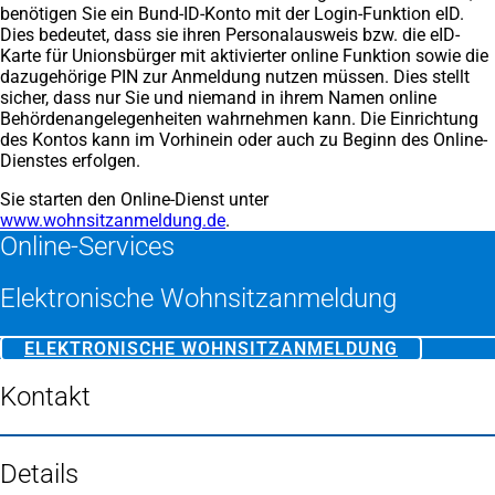
benötigen Sie ein Bund-ID-Konto mit der Login-Funktion eID.
Dies bedeutet, dass sie ihren Personalausweis bzw. die eID-
Karte für Unionsbürger mit aktivierter online Funktion sowie die
dazugehörige PIN zur Anmeldung nutzen müssen. Dies stellt
sicher, dass nur Sie und niemand in ihrem Namen online
Behördenangelegenheiten wahrnehmen kann. Die Einrichtung
des Kontos kann im Vorhinein oder auch zu Beginn des Online-
Dienstes erfolgen.
Sie starten den Online-Dienst unter
www.wohnsitzanmeldung.de
(Öffnet
.
Online-Services
in
einem
neuen
Elektronische Wohnsitzanmeldung
Tab)
ELEKTRONISCHE WOHNSITZANMELDUNG
(ÖFFNET
IN
EINEM
Kontakt
NEUEN
TAB)
Details