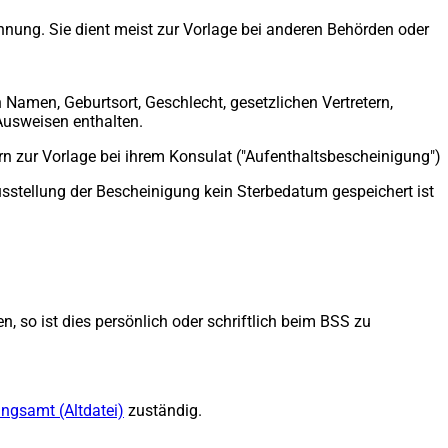
einem
ung. Sie dient meist zur Vorlage bei anderen Behörden oder
neuen
Tab)
amen, Geburtsort, Geschlecht, gesetzlichen Vertretern,
 Ausweisen enthalten.
rn zur Vorlage bei ihrem Konsulat ("Aufenthaltsbescheinigung")
usstellung der Bescheinigung kein Sterbedatum gespeichert ist
, so ist dies persönlich oder schriftlich beim BSS zu
ngsamt (Altdatei)
(Öffnet
zuständig.
in