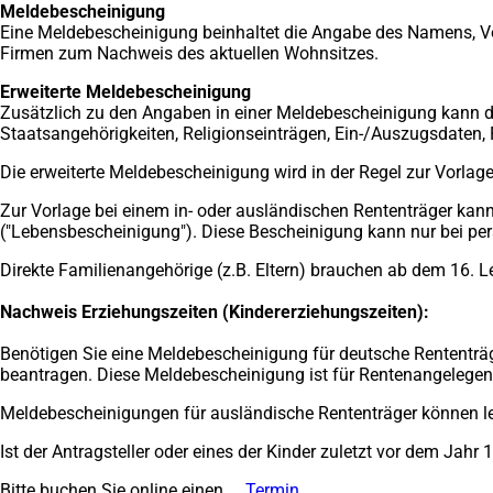
Meldebescheinigung
Eine Meldebescheinigung beinhaltet die Angabe des Namens, Vo
Firmen zum Nachweis des aktuellen Wohnsitzes.
Erweiterte Meldebescheinigung
Zusätzlich zu den Angaben in einer Meldebescheinigung kann di
Staatsangehörigkeiten, Religionseinträgen, Ein-/Auszugsdaten,
Die erweiterte Meldebescheinigung wird in der Regel zur Vorlag
Zur Vorlage bei einem in- oder ausländischen Rententräger kan
("Lebensbescheinigung"). Diese Bescheinigung kann nur bei pe
Direkte Familienangehörige (z.B. Eltern) brauchen ab dem 16. L
Nachweis Erziehungszeiten (Kindererziehungszeiten):
Benötigen Sie eine Meldebescheinigung für deutsche Rententräge
beantragen. Diese Meldebescheinigung ist für Rentenangelegenh
Meldebescheinigungen für ausländische Rententräger können leid
Ist der Antragsteller oder eines der Kinder zuletzt vor dem Jah
Bitte buchen Sie online einen
Termin
(Öffnet